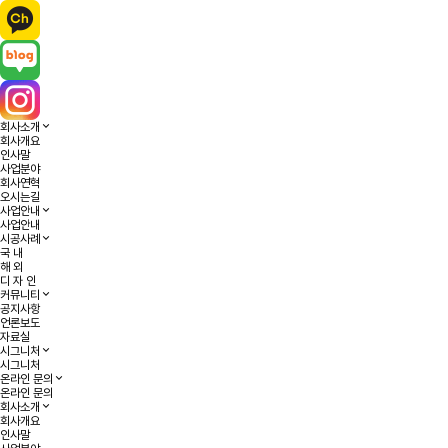
회사소개
회사개요
인사말
사업분야
회사연혁
오시는길
사업안내
사업안내
시공사례
국 내
해 외
디 자 인
커뮤니티
공지사항
언론보도
자료실
시그니처
시그니처
온라인 문의
온라인 문의
회사소개
회사개요
인사말