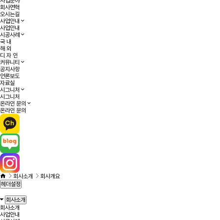
사업분야
회사연혁
오시는길
사업안내
사업안내
시공사례
국 내
해 외
디 자 인
커뮤니티
공지사항
언론보도
자료실
시그니처
시그니처
온라인 문의
온라인 문의
회사소개
회사개요
헤더설정
회사소개
회사소개
사업안내