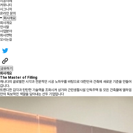
시공사례
커뮤니티
시그니처
온라인 문의
회사개요
회사개요
인사말
사업분야
회사연혁
오시는길
공유하기
회사개요
The Master of Filling
캐나다의 글로벌한 시각과 전문적인 시공 노하우를 바탕으로 대한민국 건축에 새로운 기준을 만들어
갑니다.
트렌디한 감각과 탄탄한 기술력을 조화시켜 상가와 근린생활시설 단독주택 등 모든 건축물에 엘하임
만의 독보적인 색깔을 담아내는 선두 기업입니다