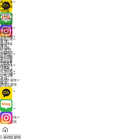
게시판 검색
글쓰기
글쓰기
검색
닫기
회사소개
회사개요
인사말
사업분야
회사연혁
오시는길
사업안내
사업안내
시공사례
회사소개
국 내
회사개요
해 외
인사말
디 자 인
사업분야
커뮤니티
회사연혁
공지사항
오시는길
언론보도
사업안내
자료실
사업안내
시그니처
시공사례
시그니처
국 내
온라인 문의
해 외
온라인 문의
디 자 인
커뮤니티
공지사항
언론보도
자료실
시그니처
시그니처
온라인 문의
온라인 문의
온라인 문의